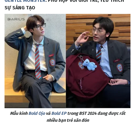
GENTLE MONSTER
: PHÙ HỢP VỚI GIỚI TRẺ, YÊU THÍCH
SỰ SÁNG TẠO
Mẫu kính
Bold Ojo
và
Bold EP
trong BST 2024 đang được rất
nhiều bạn trẻ săn đón