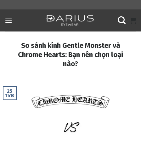
Skip
to
content
So sánh kính Gentle Monster và
Chrome Hearts: Bạn nên chọn loại
nào?
25
Th10