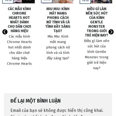
Th10
Th10
CÁC MẪU KÍNH
MIU MIU: KÍNH
ĐIỀU GÌ LÀM
CHROME
MẮT MANG
NÊN SỨC HÚT
HEARTS HOT
PHONG CÁCH
CỦA KÍNH
NHẤT DÀNH
NỮ TÍNH VÀ CÁ
GENTLE
CHO DÂN CHƠI
TÍNH ĐẦY SÁNG
MONSTER
HÀNG HIỆU
TẠO?
TRONG GIỚI
TRẺ HIỆN NAY?
Các mẫu kính
Miu Miu: Kính
Điều gì làm nên
Chrome Hearts
mắt mang
sức hút của
hot nhất dành
phong cách nữ
kính Gentle
cho dân chơi
tính và cá tính
Monster trong
hàng hiệu
đầy sáng tạo?
giới trẻ hiện
Chrome Hearts
nay?
ĐỂ LẠI MỘT BÌNH LUẬN
Email của bạn sẽ không được hiển thị công khai.