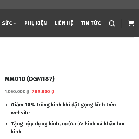
 SỨC
PHỤ KIỆN
LIÊN HỆ
TIN TỨC
MM010 (DGM187)
Giá
Giá
789.000
₫
1.050.000
₫
gốc
hiện
là:
tại
Giảm 10% tròng kính khi đặt gọng kính trên
1.050.000 ₫.
là:
789.000 ₫.
website
Tặng hộp đựng kính, nước rửa kính và khăn lau
kính