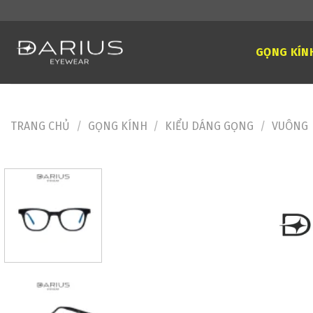
Skip
to
content
GỌNG KÍN
TRANG CHỦ
/
GỌNG KÍNH
/
KIỂU DÁNG GỌNG
/
VUÔNG