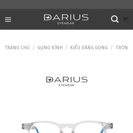
Skip
to
content
TRANG CHỦ
/
GỌNG KÍNH
/
KIỂU DÁNG GỌNG
/
TRÒN