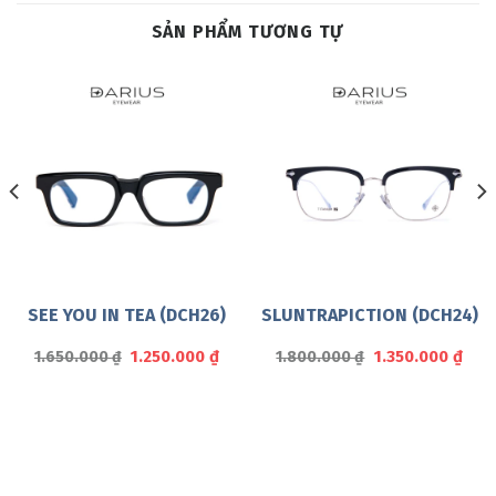
SẢN PHẨM TƯƠNG TỰ
SEE YOU IN TEA (DCH26)
SLUNTRAPICTION (DCH24)
Giá
Giá
Giá
Giá
1.250.000
₫
1.350.000
₫
1.650.000
₫
1.800.000
₫
n
gốc
hiện
gốc
hiện
là:
tại
là:
tại
1.650.000 ₫.
là:
1.800.000 ₫.
là:
50.000 ₫.
1.250.000 ₫.
1.350