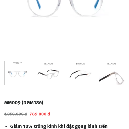
MM009 (DGM186)
Giá
Giá
789.000
₫
1.050.000
₫
gốc
hiện
là:
tại
Giảm 10% tròng kính khi đặt gọng kính trên
1.050.000 ₫.
là: