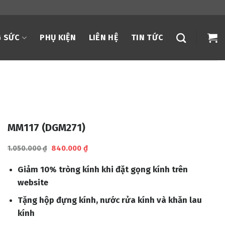
 SỨC
PHỤ KIỆN
LIÊN HỆ
TIN TỨC
MM117 (DGM271)
Giá
Giá
840.000
₫
1.050.000
₫
gốc
hiện
là:
tại
Giảm 10% tròng kính khi đặt gọng kính trên
1.050.000 ₫.
là:
840.000 ₫.
website
Tặng hộp đựng kính, nước rửa kính và khăn lau
kính