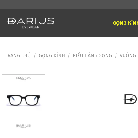
Skip
to
content
GỌNG KÍN
TRANG CHỦ
/
GỌNG KÍNH
/
KIỂU DÁNG GỌNG
/
VUÔNG